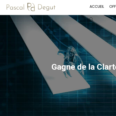
Skip
ACCUEIL
OFF
to
content
Toggle
website
search
Gagne de la Clar