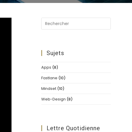
n
Press
Escape
to
close
the
Sujets
search
panel.
Apps
(8)
Fastlane
(10)
Mindset
(10)
Web-Design
(8)
Lettre Quotidienne