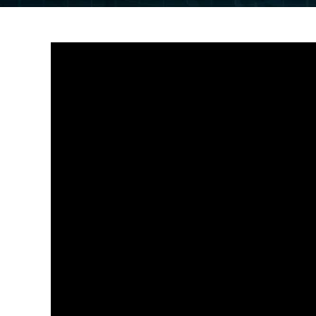
Salut !
C’est Pascal de la chaîne E-Commerce & WebDe
Le long terme ne repose pas
Je profite du début de la vidéo pour t’annonce
Merci pour ta confiance, merci de me suivre.