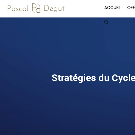
Skip
ACCUEIL
OFF
to
content
Toggle
website
search
Stratégies du Cycl