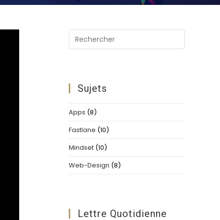
n
Press
Escape
to
close
the
Sujets
search
panel.
Apps
(8)
Fastlane
(10)
Mindset
(10)
Web-Design
(8)
Lettre Quotidienne