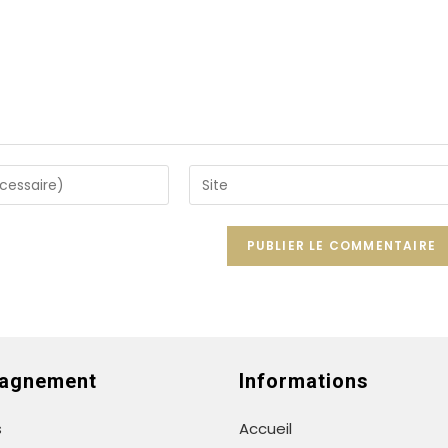
Saisir
l’URL
de
votre
site
(facultatif)
agnement
Informations
s
Accueil