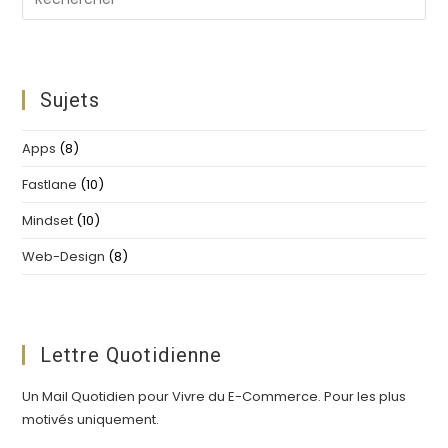
Es
to
clo
th
Sujets
se
pan
Apps
(8)
Fastlane
(10)
Mindset
(10)
Web-Design
(8)
Lettre Quotidienne
Un Mail Quotidien pour Vivre du E-Commerce. Pour les plus
motivés uniquement.