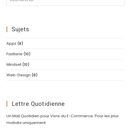
Es
to
clo
th
Sujets
se
pan
Apps
(8)
Fastlane
(10)
Mindset
(10)
Web-Design
(8)
Lettre Quotidienne
Un Mail Quotidien pour Vivre du E-Commerce. Pour les plus
motivés uniquement.