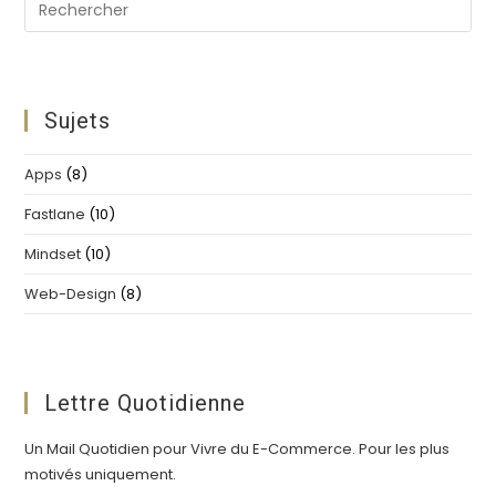
Pre
Es
to
clo
th
Sujets
se
pan
Apps
(8)
Fastlane
(10)
Mindset
(10)
Web-Design
(8)
Lettre Quotidienne
Un Mail Quotidien pour Vivre du E-Commerce. Pour les plus
motivés uniquement.